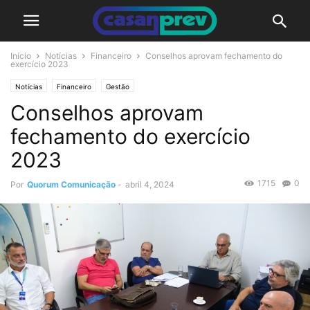
Início
Notícias
Financeiro
Conselhos aprovam fechamento do
exercício 2023
Notícias
Financeiro
Gestão
Conselhos aprovam
fechamento do exercício
2023
1715
0
Por
Quorum Comunicação
-
abril 4, 2024