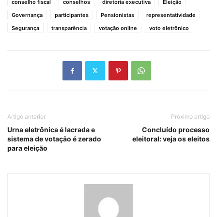
conselho fiscal
conselhos
diretoria executiva
Eleição
Governança
participantes
Pensionistas
representatividade
Segurança
transparência
votação online
voto eletrônico
Artigo anterior
Próximo artigo
Urna eletrônica é lacrada e
Concluído processo
sistema de votação é zerado
eleitoral: veja os eleitos
para eleição