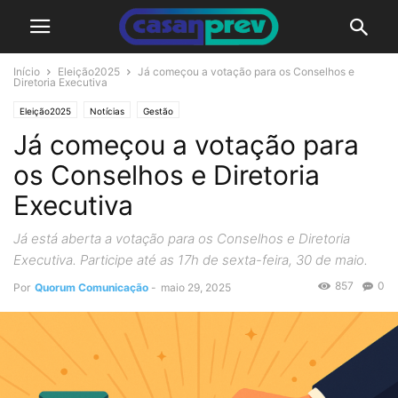
Início
Eleição2025
Já começou a votação para os Conselhos e
Diretoria Executiva
Eleição2025
Notícias
Gestão
Já começou a votação para
os Conselhos e Diretoria
Executiva
Já está aberta a votação para os Conselhos e Diretoria
Executiva. Participe até as 17h de sexta-feira, 30 de maio.
857
0
Por
Quorum Comunicação
-
maio 29, 2025