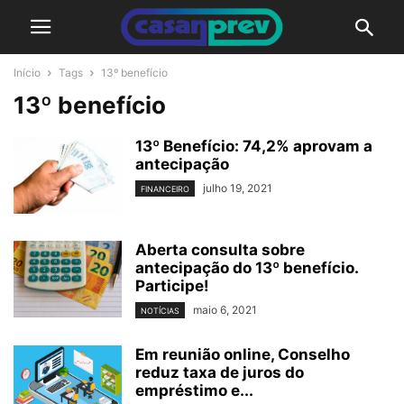
Início
Tags
13º benefício
13º benefício
13º Benefício: 74,2% aprovam a
antecipação
julho 19, 2021
FINANCEIRO
Aberta consulta sobre
antecipação do 13º benefício.
Participe!
maio 6, 2021
NOTÍCIAS
Em reunião online, Conselho
reduz taxa de juros do
empréstimo e...