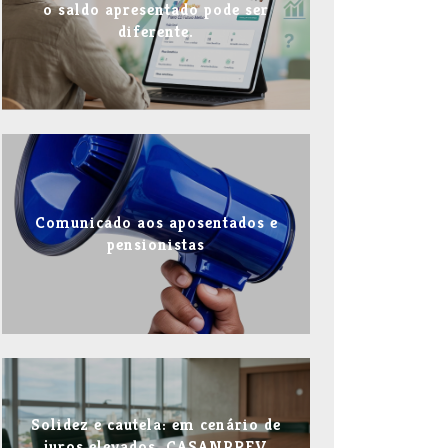
o saldo apresentado pode ser
diferente.
Comunicado aos aposentados e
pensionistas
Solidez e cautela: em cenário de
juros elevados, CASANPREV