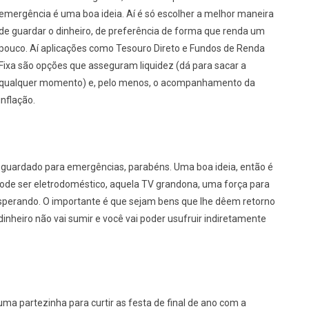
emergência é uma boa ideia. Aí é só escolher a melhor maneira
de guardar o dinheiro, de preferência de forma que renda um
pouco. Aí aplicações como Tesouro Direto e Fundos de Renda
Fixa são opções que asseguram liquidez (dá para sacar a
qualquer momento) e, pelo menos, o acompanhamento da
inflação.
o guardado para emergências, parabéns. Uma boa ideia, então é
 Pode ser eletrodoméstico, aquela TV grandona, uma força para
esperando. O importante é que sejam bens que lhe dêem retorno
dinheiro não vai sumir e você vai poder usufruir indiretamente
uma partezinha para curtir as festa de final de ano com a