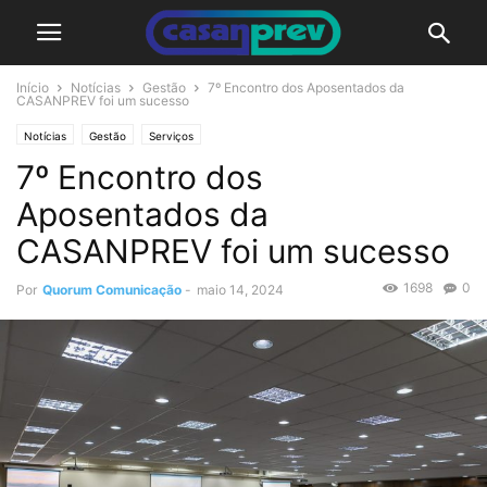
Início
Notícias
Gestão
7º Encontro dos Aposentados da
CASANPREV foi um sucesso
Notícias
Gestão
Serviços
7º Encontro dos
Aposentados da
CASANPREV foi um sucesso
1698
0
Por
Quorum Comunicação
-
maio 14, 2024