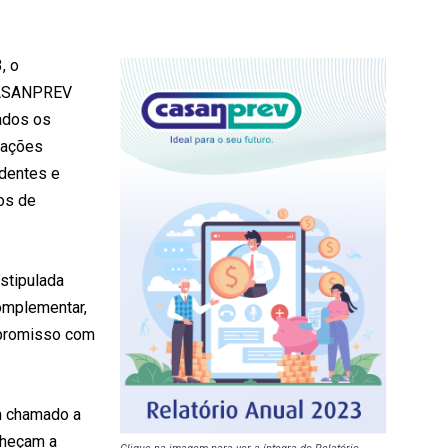
, o
CASANPREV
ados os
rações
ndentes e
os de
stipulada
omplementar,
promisso com
m chamado a
nheçam a