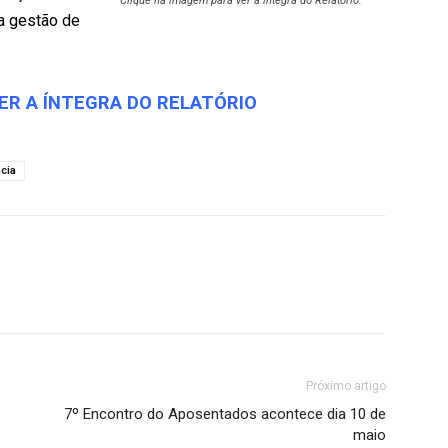
Clique na imagem para ver a íntegra do Relatório.
a gestão de
VER A ÍNTEGRA DO RELATÓRIO
cia
Próximo artigo
7º Encontro do Aposentados acontece dia 10 de
maio