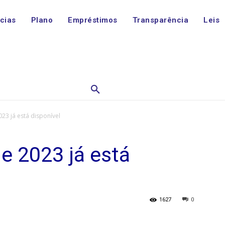
ícias
Plano
Empréstimos
Transparência
Leis
023 já está disponível
de 2023 já está
1627
0