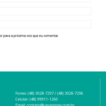
or para a próxima vez que eu comentar.
Fones: (48) 3028-7297 / (48) 3028-7296
Celular: (48) 99911-1260
Email: contato@casanprev.com.br