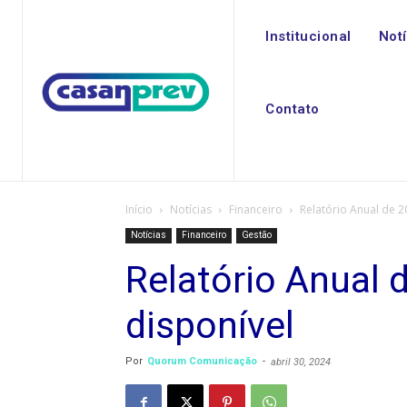
Institucional
Not
Contato
Início
Notícias
Financeiro
Relatório Anual de 2
Notícias
Financeiro
Gestão
Relatório Anual 
disponível
Por
Quorum Comunicação
-
abril 30, 2024