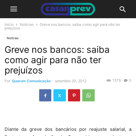
Início
Notícias
Greve nos bancos: saiba como agir para não ter
prejuízos
Notícias
Greve nos bancos: saiba
como agir para não ter
prejuízos
1379
0
Por
Quorum Comunicação
-
setembro 20, 2012
Diante da greve dos bancários por reajuste salarial, a