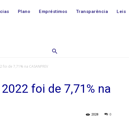
ícias
Plano
Empréstimos
Transparência
Leis
22 foi de 7,71% na CASANPREV
 2022 foi de 7,71% na
2028
0