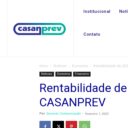
Institucional
Not
Contato
Início
Notícias
Economia
Rentabilidade de 20
Notícias
Economia
Financeiro
Rentabilidade de
CASANPREV
Por
Quorum Comunicação
-
fevereiro 1, 2023