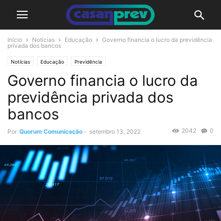
Início
Notícias
Educação
Governo financia o lucro da previdência
privada dos bancos
Notícias
Educação
Previdência
Governo financia o lucro da
previdência privada dos
bancos
2042
0
Por
Quorum Comunicação
-
setembro 13, 2022