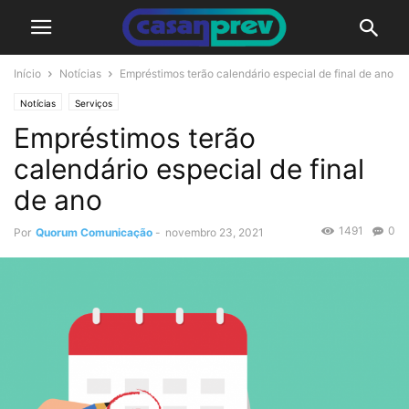
Início
Notícias
Empréstimos terão calendário especial de final de ano
Notícias
Serviços
Empréstimos terão
calendário especial de final
de ano
1491
0
Por
Quorum Comunicação
-
novembro 23, 2021