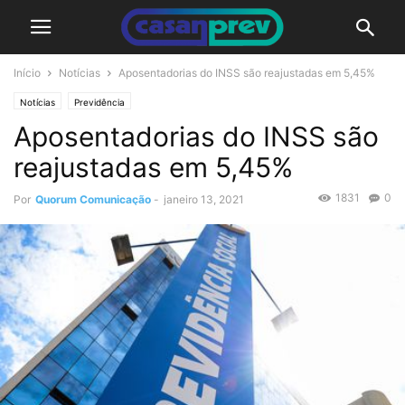
Início
Notícias
Aposentadorias do INSS são reajustadas em 5,45%
Notícias
Previdência
Aposentadorias do INSS são
reajustadas em 5,45%
1831
0
Por
Quorum Comunicação
-
janeiro 13, 2021