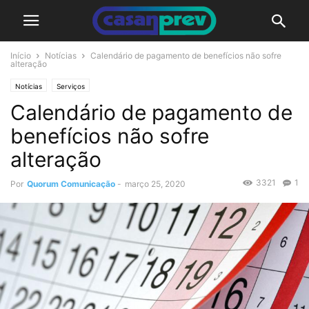
Início
Notícias
Calendário de pagamento de benefícios não sofre
alteração
Notícias
Serviços
Calendário de pagamento de
benefícios não sofre
alteração
3321
1
Por
Quorum Comunicação
-
março 25, 2020