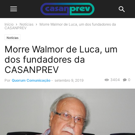
Início
Notícias
Morre Walmor de Luca, um dos fundadores da
CASANPREV
Notícias
Morre Walmor de Luca, um
dos fundadores da
CASANPREV
3404
0
Por
Quorum Comunicação
-
setembro 9, 2019