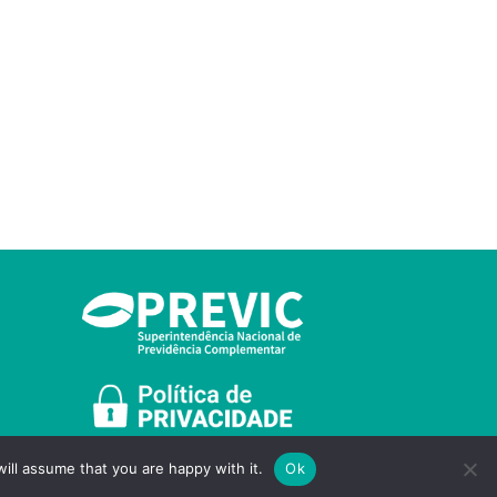
ill assume that you are happy with it.
Ok