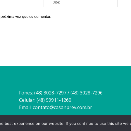
mail:*
a próxima vez que eu comentar.
Fones: (48) 3028-7297 / (48) 3028-7296
Celular: (48) 99911-1260
Email: contato@casanprev.com.br
e best experience on our website. If you continue to use this site we w