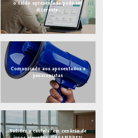
o saldo apresentado pode ser
diferente.
Comunicado aos aposentados e
pensionistas
Solidez e cautela: em cenário de
juros elevados, CASANPREV