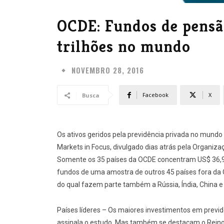
OCDE: Fundos de pens
trilhões no mundo
NOVEMBRO 28, 2016
Facebook
X
Busca
Os ativos geridos pela previdência privada no mundo
Markets in Focus, divulgado dias atrás pela Organi
Somente os 35 países da OCDE concentram US$ 36,9 tr
fundos de uma amostra de outros 45 países fora da O
do qual fazem parte também a Rússia, Índia, China e 
Países líderes – Os maiores investimentos em previd
assinala o estudo. Mas também se destacam o Reino U