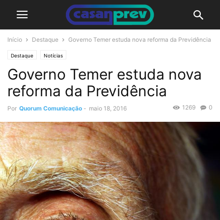
Início
Destaque
Governo Temer estuda nova reforma da Previdência
Destaque
Notícias
Governo Temer estuda nova
reforma da Previdência
1269
0
Por
Quorum Comunicação
-
maio 18, 2016