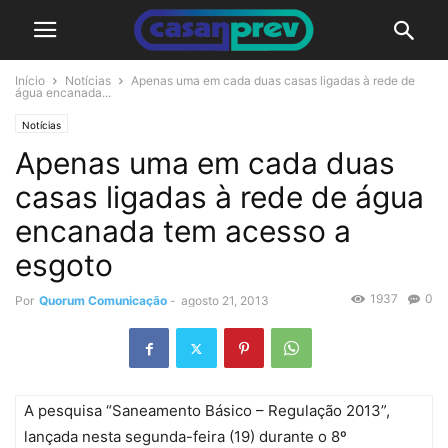
Início
Notícias
Apenas uma em cada duas casas ligadas à rede de
água encanada...
Notícias
Apenas uma em cada duas
casas ligadas à rede de água
encanada tem acesso a
esgoto
1937
0
Por
Quorum Comunicação
-
agosto 21, 2013
A pesquisa “Saneamento Básico – Regulação 2013”,
lançada nesta segunda-feira (19) durante o 8º