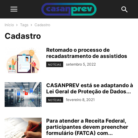
Início
Tags
Cadastro
Cadastro
Retomado o processo de
recadastramento de assistidos
setembro 5, 2022
NOTÍCIAS
CASANPREV está se adaptando à
Lei Geral de Proteção de Dados...
fevereiro 8, 2021
NOTÍCIAS
Para atender a Receita Federal,
participantes devem preencher
formulário (FATCA) com...