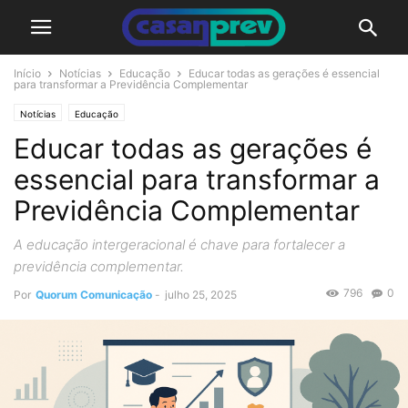
Início
Notícias
Educação
Educar todas as gerações é essencial
para transformar a Previdência Complementar
Notícias
Educação
Educar todas as gerações é
essencial para transformar a
Previdência Complementar
A educação intergeracional é chave para fortalecer a
previdência complementar.
796
0
Por
Quorum Comunicação
-
julho 25, 2025