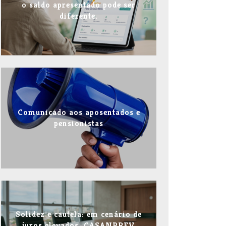
o saldo apresentado pode ser
diferente.
Comunicado aos aposentados e
pensionistas
Solidez e cautela: em cenário de
juros elevados, CASANPREV