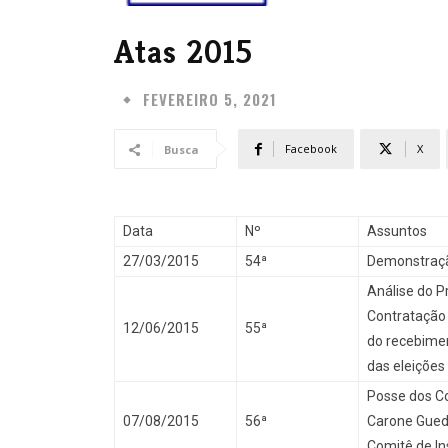
Atas 2015
FEVEREIRO 5, 2021
Facebook
X
Busca
Data
Nº
Assuntos
27/03/2015
54ª
Demonstraçã
Análise do P
Contratação 
12/06/2015
55ª
do recebime
das eleições
Posse dos Con
07/08/2015
56ª
Carone Gued
Comitê de I