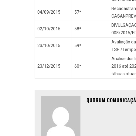
Recadastrame
04/09/2015
57ª
CASANPRE
DIVULGAÇÃO
02/10/2015
58ª
008/2015/E
Avaliação da
23/10/2015
59ª
TSP /Tempo 
Análise dos 
23/12/2015
60ª
2016 até 202
tábuas atuar
QUORUM COMUNICAÇ