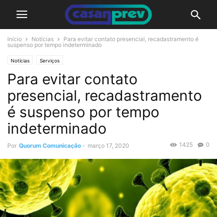
Início
Notícias
Para evitar contato presencial, recadastramento é
suspenso por tempo indeterminado
Notícias
Serviços
Para evitar contato
presencial, recadastramento
é suspenso por tempo
indeterminado
1425
0
Por
Quorum Comunicação
-
março 17, 2020