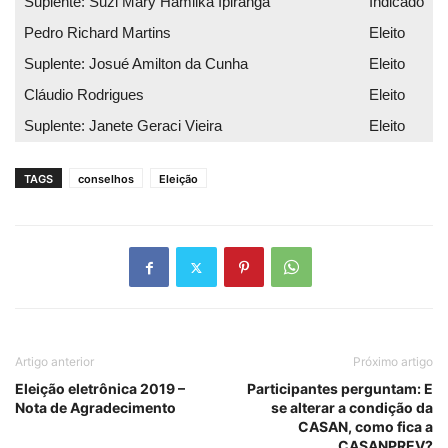
Suplente: Suzi Mary Hamilka Ipiranga
Indicado
Pedro Richard Martins
Eleito
Suplente: Josué Amilton da Cunha
Eleito
Cláudio Rodrigues
Eleito
Suplente: Janete Geraci Vieira
Eleito
TAGS
conselhos
Eleição
Artigo anterior
Próximo artigo
Eleição eletrônica 2019 –
Participantes perguntam: E
Nota de Agradecimento
se alterar a condição da
CASAN, como fica a
CASANPREV?