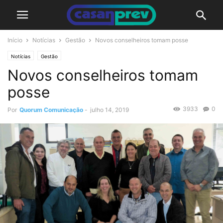
Início
Notícias
Gestão
Novos conselheiros tomam posse
Notícias
Gestão
Novos conselheiros tomam
posse
3933
0
Por
Quorum Comunicação
-
julho 14, 2019