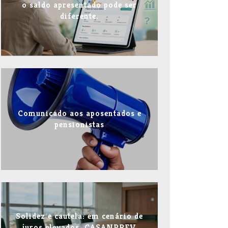
o saldo apresentado pode ser
diferente.
Comunicado aos aposentados e
pensionistas
Solidez e cautela: em cenário de
juros elevados, CASANPREV