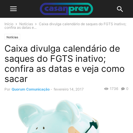
Início
Notícias
Caixa divulga calendário de saques do FGTS inativo;
confira as datas e...
Notícias
Caixa divulga calendário de
saques do FGTS inativo;
confira as datas e veja como
sacar
1736
0
Por
Quorum Comunicação
-
fevereiro 14, 2017