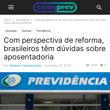
Início
Destaque
Com perspectiva de reforma, brasileiros têm dúvidas
sobre aposentadoria
Destaque
Notícias
Previdência
Com perspectiva de reforma,
brasileiros têm dúvidas sobre
aposentadoria
1643
0
Por
Quorum Comunicação
-
novembro 18, 2016