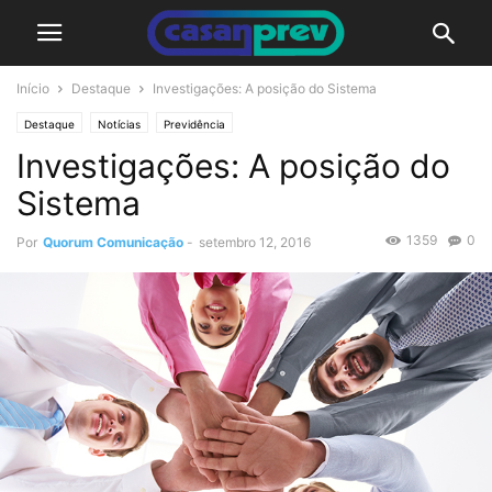
Início
Destaque
Investigações: A posição do Sistema
Destaque
Notícias
Previdência
Investigações: A posição do
Sistema
1359
0
Por
Quorum Comunicação
-
setembro 12, 2016