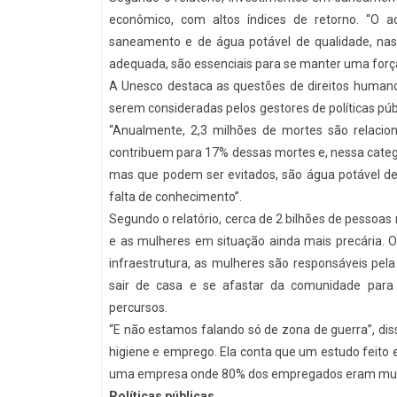
econômico, com altos índices de retorno. “O a
saneamento e de água potável de qualidade, nas 
adequada, são essenciais para se manter uma força
A Unesco destaca as questões de direitos humano
serem consideradas pelos gestores de políticas públ
“Anualmente, 2,3 milhões de mortes são relacion
contribuem para 17% dessas mortes e, nessa categor
mas que podem ser evitados, são água potável de
falta de conhecimento”.
Segundo o relatório, cerca de 2 bilhões de pesso
e as mulheres em situação ainda mais precária. O
infraestrutura, as mulheres são responsáveis pel
sair de casa e se afastar da comunidade para 
percursos.
“E não estamos falando só de zona de guerra”, diss
higiene e emprego. Ela conta que um estudo feito
uma empresa onde 80% dos empregados eram mulher
Políticas públicas