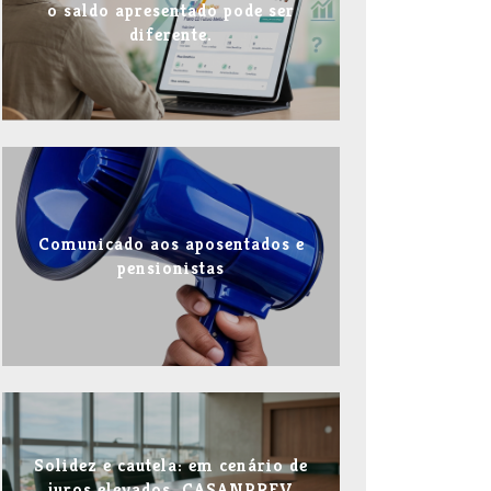
o saldo apresentado pode ser
diferente.
Comunicado aos aposentados e
pensionistas
Solidez e cautela: em cenário de
juros elevados, CASANPREV