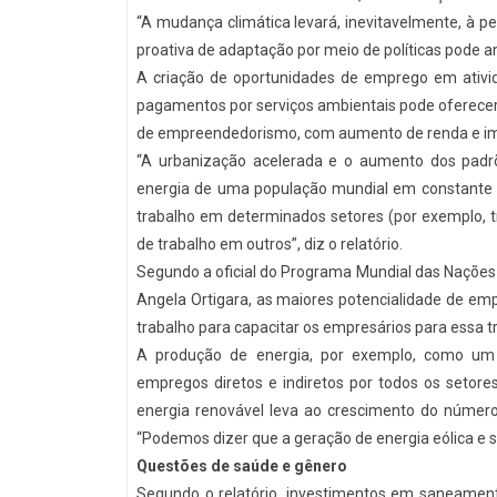
“A mudança climática levará, inevitavelmente, à
proativa de adaptação por meio de políticas pode 
A criação de oportunidades de emprego em ativ
pagamentos por serviços ambientais pode oferecer 
de empreendedorismo, com aumento de renda e imp
“A urbanização acelerada e o aumento dos padr
energia de uma população mundial em constante c
trabalho em determinados setores (por exemplo, t
de trabalho em outros”, diz o relatório.
Segundo a oficial do Programa Mundial das Nações 
Angela Ortigara, as maiores potencialidade de e
trabalho para capacitar os empresários para essa t
A produção de energia, por exemplo, como um re
empregos diretos e indiretos por todos os setor
energia renovável leva ao crescimento do número
“Podemos dizer que a geração de energia eólica e s
Questões de saúde e gênero
Segundo o relatório, investimentos em saneamen