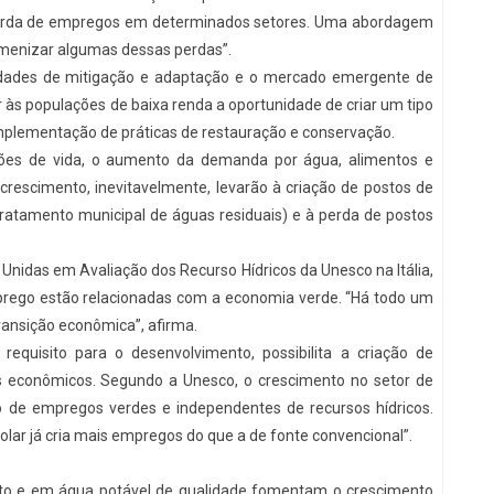
 perda de empregos em determinados setores. Uma abordagem
amenizar algumas dessas perdas”.
idades de mitigação e adaptação e o mercado emergente de
às populações de baixa renda a oportunidade de criar um tipo
lementação de práticas de restauração e conservação.
ões de vida, o aumento da demanda por água, alimentos e
rescimento, inevitavelmente, levarão à criação de postos de
ratamento municipal de águas residuais) e à perda de postos
Unidas em Avaliação dos Recurso Hídricos da Unesco na Itália,
mprego estão relacionadas com a economia verde. “Há todo um
ransição econômica”, afirma.
quisito para o desenvolvimento, possibilita a criação de
es econômicos. Segundo a Unesco, o crescimento no setor de
 de empregos verdes e independentes de recursos hídricos.
olar já cria mais empregos do que a de fonte convencional”.
to e em água potável de qualidade fomentam o crescimento