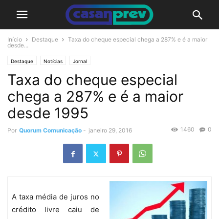
Início
Destaque
Taxa do cheque especial chega a 287% e é a maior
desde...
Destaque
Notícias
Jornal
Taxa do cheque especial
chega a 287% e é a maior
desde 1995
1460
0
Por
Quorum Comunicação
-
janeiro 29, 2016
A taxa média de juros no
crédito livre caiu de