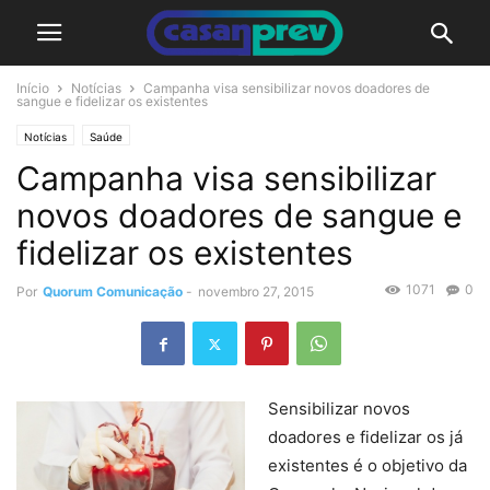
Início
Notícias
Campanha visa sensibilizar novos doadores de
sangue e fidelizar os existentes
Notícias
Saúde
Campanha visa sensibilizar
novos doadores de sangue e
fidelizar os existentes
1071
0
Por
Quorum Comunicação
-
novembro 27, 2015
Sensibilizar novos
doadores e fidelizar os já
existentes é o objetivo da