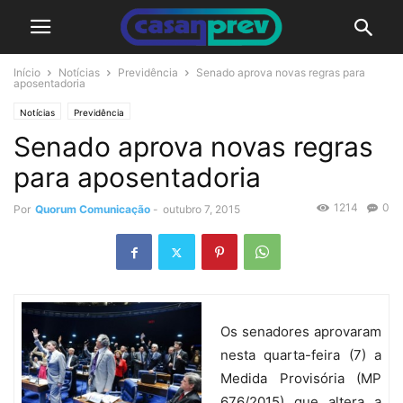
Início
Notícias
Previdência
Senado aprova novas regras para
aposentadoria
Notícias
Previdência
Senado aprova novas regras
para aposentadoria
1214
0
Por
Quorum Comunicação
-
outubro 7, 2015
Os senadores aprovaram
nesta quarta-feira (7) a
Medida Provisória (MP
676/2015) que altera a