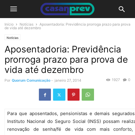
Início
Notícias
Aposentadoria: Previdência prorroga prazo para prova
de vida até dezembro
Notícias
Aposentadoria: Previdência
prorroga prazo para prova de
vida até dezembro
1927
0
Por
Quorum Comunicação
-
janeiro 27, 2014
Para que aposentados, pensionistas e demais segurados
Instituto Nacional do Seguro Social (INSS) possam realiz
renovação de senha/fé de vida com mais conforto, 