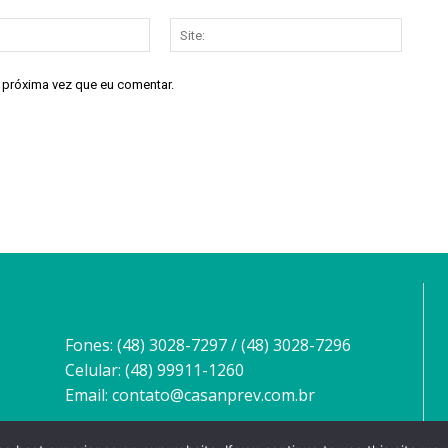
E-
Site:
mail:*
a próxima vez que eu comentar.
Fones: (48) 3028-7297 / (48) 3028-7296
Celular: (48) 99911-1260
Email: contato@casanprev.com.br