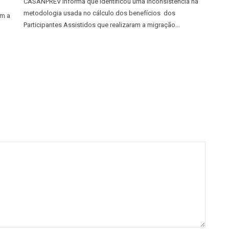
CASANPREV informa que identificou uma inconsistência na
metodologia usada no cálculo dos benefícios dos
am a
Participantes Assistidos que realizaram a migração...