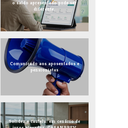
o saldo apresentado pode ser
diferente.
Comunicado aos aposentados e
pensionistas
Solidez e cautela: em cenário de
juros elevados, CASANPREV