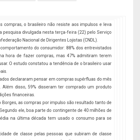
 compras, o brasileiro não resiste aos impulsos e leva
 pesquisa divulgada nesta terça-feira (22) pelo Serviço
nfederação Nacional de Dirigentes Lojistas (CNDL).
 comportamento do consumidor: 88% dos entrevistados
na hora de fazer compras, mas 47% admitiram terem
r. O estudo constatou a tendência de o brasileiro usar
ais.
tados declararam pensar em compras supérfluas do mês
o. Além disso, 59% disseram ter comprado um produto
ições financeiras.
io Borges, as compras por impulso são resultado tanto de
Segundo ele, boa parte do contingente de 40 milhões de
média na última década tem usado o consumo para se
tidade de classe pelas pessoas que subiram de classe