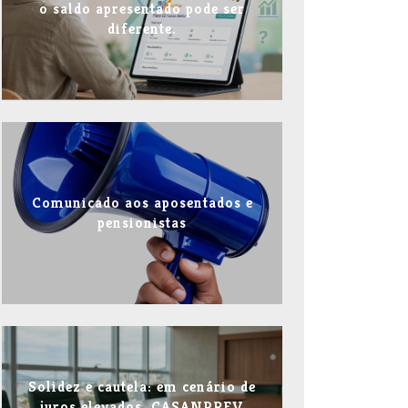
o saldo apresentado pode ser
diferente.
Comunicado aos aposentados e
pensionistas
Solidez e cautela: em cenário de
juros elevados, CASANPREV