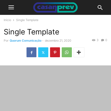
Início
Single Template
Single Template
3
0
Por
Quorum Comunicação
-
dezembro 21, 2020