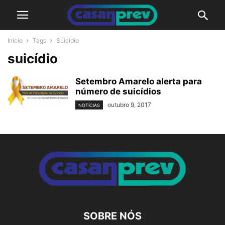
Início
Tags
Suicídio
suicídio
Setembro Amarelo alerta para
número de suicídios
outubro 9, 2017
NOTÍCIAS
SOBRE NÓS