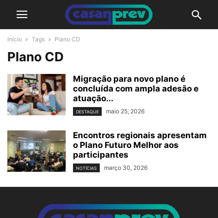
Início
Tags
Plano CD
Plano CD
Migração para novo plano é
concluída com ampla adesão e
atuação...
maio 25, 2026
DESTAQUE
Encontros regionais apresentam
o Plano Futuro Melhor aos
participantes
março 30, 2026
NOTÍCIAS