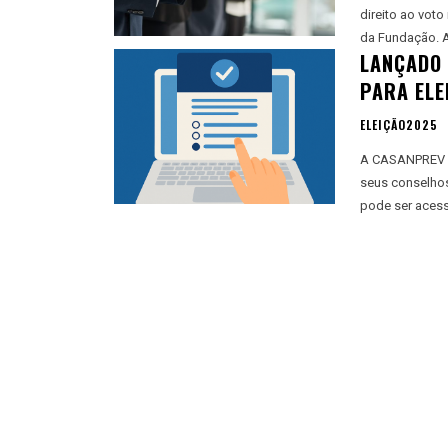
direito ao voto
d
LANÇADO 
PARA ELE
ELEIÇÃO2025
A CASANPREV di
seus conselhos 
pode ser acess